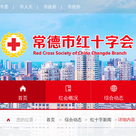
市委
市人大
市政府
市政协
|
|
|
首页
红会概况
综合动态
您的位置：
首页
>
综合动态
>
红十字新闻
>
详细内容