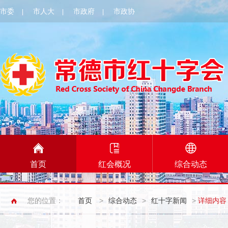
市委
市人大
市政府
市政协
|
|
|
首页
红会概况
综合动态
您的位置：
首页
>
综合动态
>
红十字新闻
>
详细内容