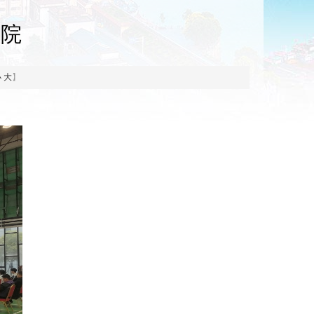
学院
小
大
】