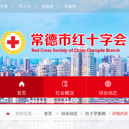
市委
市人大
市政府
市政协
|
|
|
首页
红会概况
综合动态
您的位置：
首页
>
综合动态
>
红十字新闻
>
详细内容