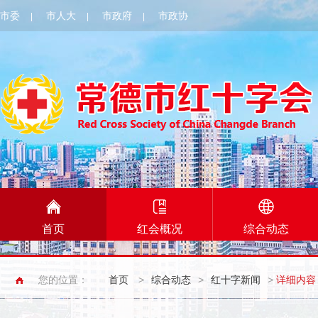
市委
市人大
市政府
市政协
|
|
|
首页
红会概况
综合动态
您的位置：
首页
>
综合动态
>
红十字新闻
>
详细内容