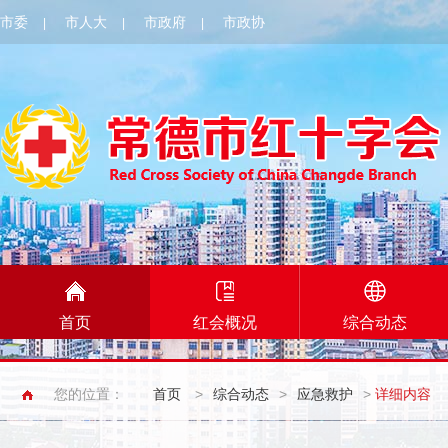
市委
市人大
市政府
市政协
|
|
|
首页
红会概况
综合动态
您的位置：
首页
>
综合动态
>
应急救护
>
详细内容