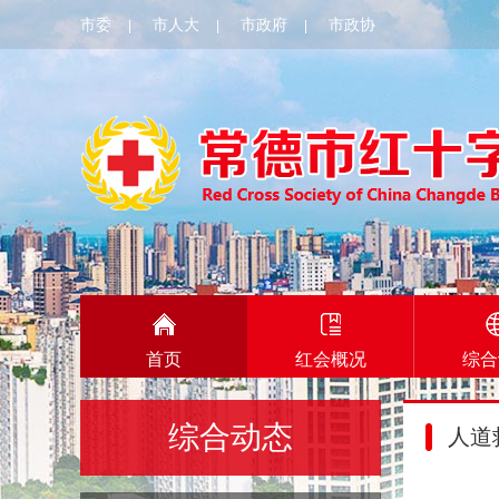
市委
市人大
市政府
市政协
|
|
|
首页
红会概况
综合
综合动态
人道