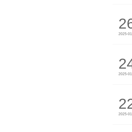
2
2025-01
2
2025-01
2
2025-01