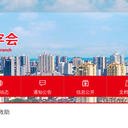
动态
通知公告
信息公开
文
救助