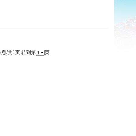
息/共1页
转到第
页