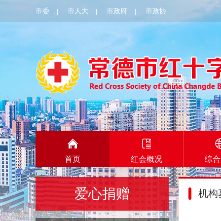
市委
市人大
市政府
市政协
|
|
|
首页
红会概况
综合
爱心捐赠
机构